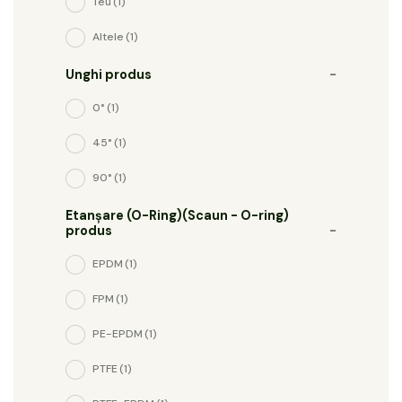
Teu
(1)
Altele
(1)
Unghi produs
-
0°
(1)
45°
(1)
90°
(1)
Etanșare (O-Ring)(Scaun - O-ring)
produs
-
EPDM
(1)
FPM
(1)
PE-EPDM
(1)
PTFE
(1)