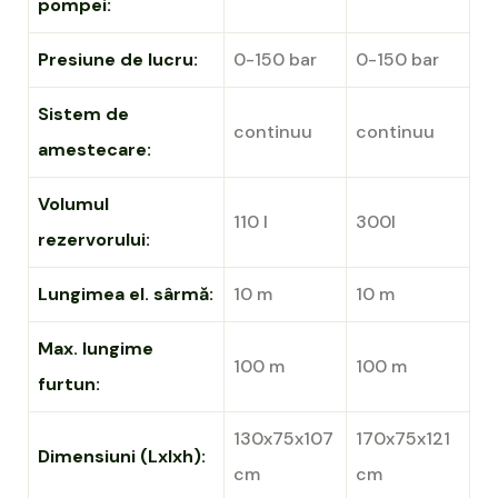
pompei:
Presiune de lucru:
0-150 bar
0-150 bar
Sistem de
continuu
continuu
amestecare:
Volumul
110 l
300l
rezervorului:
Lungimea el. sârmă:
10 m
10 m
Max. lungime
100 m
100 m
furtun:
130x75x107
170x75x121
Dimensiuni (Lxlxh):
cm
cm