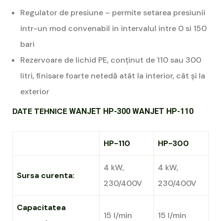
Regulator de presiune – permite setarea presiunii
intr-un mod convenabil in intervalul intre 0 si 150
bari
Rezervoare de lichid PE, conținut de 110 sau 300
litri, finisare foarte netedă atât la interior, cât și la
exterior
DATE TEHNICE
WANJET HP-300 WANJET HP-110
HP-110
HP-300
4 kW,
4 kW,
Sursa curenta:
230/400V
230/400V
Capacitatea
15 l/min
15 l/min