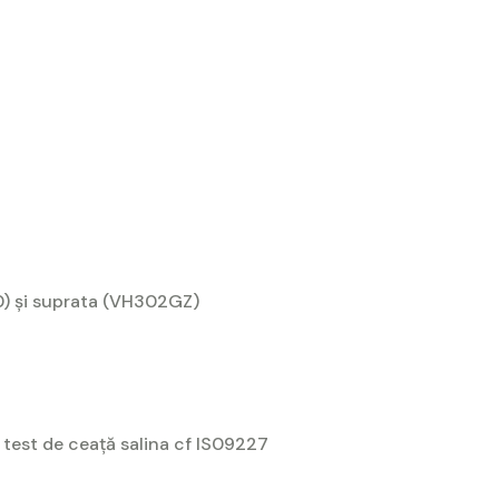
00) și suprata (VH302GZ)
 test de ceață salina cf IS09227