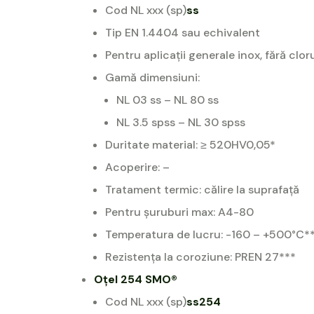
Cod NL xxx (sp)
ss
Tip EN 1.4404 sau echivalent
Pentru aplicații generale inox, fără clor
Gamă dimensiuni:
NL 03 ss – NL 80 ss
NL 3.5 spss – NL 30 spss
Duritate material: ≥ 520HV0,05*
Acoperire: –
Tratament termic: călire la suprafață
Pentru șuruburi max: A4-80
Temperatura de lucru: -160 – +500°C*
Rezistența la coroziune: PREN 27***
Oțel 254 SMO®
Cod NL xxx (sp)
ss254