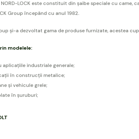
te NORD-LOCK este constituit din şaibe speciale cu came, c
CK Group începând cu anul 1982.
up și-a dezvoltat gama de produse furnizate, acestea cupr
rin modelele:
plicațiile industriale generale;
ții în construcții metalice;
e și vehicule grele;
ate în șuruburi;
OLT