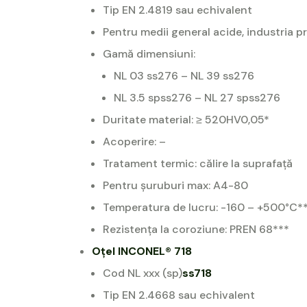
Tip EN 2.4819 sau echivalent
Pentru medii general acide, industria 
Gamă dimensiuni:
NL 03 ss276 – NL 39 ss276
NL 3.5 spss276 – NL 27 spss276
Duritate material: ≥ 520HV0,05*
Acoperire: –
Tratament termic: călire la suprafață
Pentru șuruburi max: A4-80
Temperatura de lucru: -160 – +500°C*
Rezistența la coroziune: PREN 68***
Oțel INCONEL® 718
Cod NL xxx (sp)
ss718
Tip EN 2.4668 sau echivalent