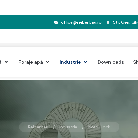
office@reiberbau.ro
Str. Gen. G
ă
Foraje apă
Industrie
Downloads
S
Reiberbau
Industrie
Nord-Lock