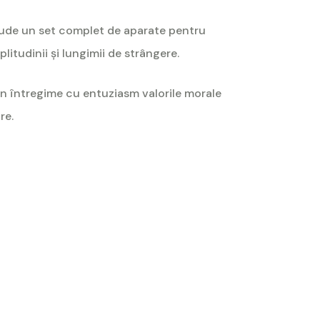
nclude un set complet de aparate pentru
litudinii şi lungimii de strângere.
n în întregime cu entuziasm valorile morale
re.