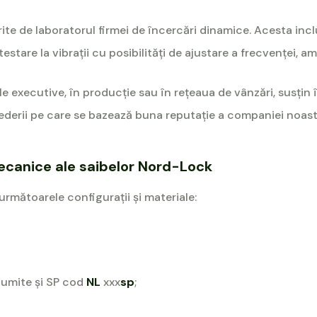
erite de laboratorul firmei de încercări dinamice. Acesta i
tare la vibraţii cu posibilităţi de ajustare a frecvenţei, amp
rile executive, în producţie sau în reţeaua de vânzări, susţi
încrederii pe care se bazează buna reputaţie a companiei noast
mecanice ale saibelor Nord-Lock
rmătoarele configurații și materiale:
numite și SP cod
NL
xxx
sp
;