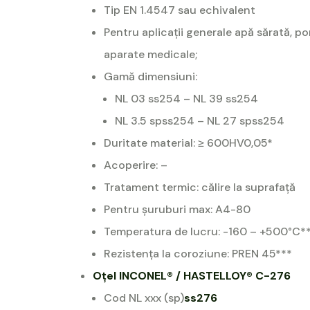
Tip EN 1.4547 sau echivalent
Pentru aplicații generale apă sărată, po
aparate medicale;
Gamă dimensiuni:
NL 03 ss254 – NL 39 ss254
NL 3.5 spss254 – NL 27 spss254
Duritate material: ≥ 600HV0,05*
Acoperire: –
Tratament termic: călire la suprafață
Pentru șuruburi max: A4-80
Temperatura de lucru: -160 – +500°C*
Rezistența la coroziune: PREN 45***
Oțel INCONEL® / HASTELLOY® C-276
Cod NL xxx (sp)
ss276