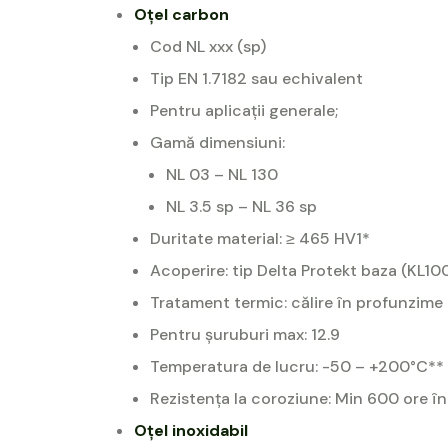
Oțel carbon
Cod NL xxx (sp)
Tip EN 1.7182 sau echivalent
Pentru aplicații generale;
Gamă dimensiuni:
NL 03 – NL 130
NL 3.5 sp – NL 36 sp
Duritate material: ≥ 465 HV1*
Acoperire: tip Delta Protekt baza (KL1
Tratament termic: călire în profunzime
Pentru șuruburi max: 12.9
Temperatura de lucru: -50 – +200°C**
Rezistența la coroziune: Min 600 ore în
Oțel inoxidabil