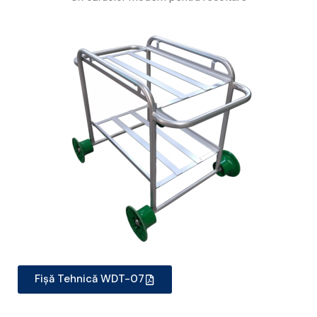
Fișă Tehnică WDT-07