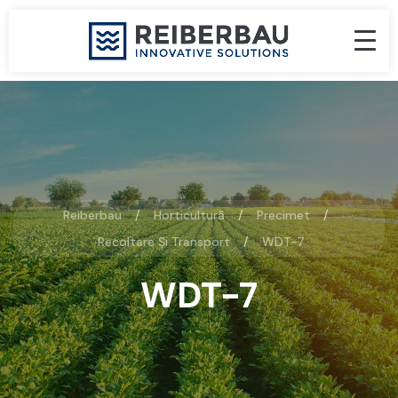
Reiberbau
Horticultură
Precimet
Recoltare Și Transport
WDT-7
WDT-7