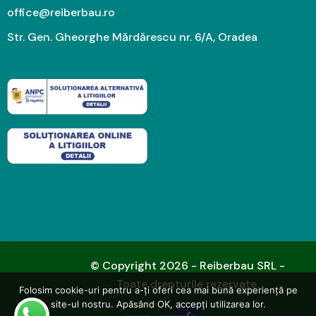
office@reiberbau.ro
Str. Gen. Gheorghe Mărdărescu nr. 6/A, Oradea
© Copyright 2026 - Reiberbau SRL -
Toate drepturile rezervate.
Folosim cookie-uri pentru a-ți oferi cea mai bună experiență pe
site-ul nostru. Apăsând OK, accepți utilizarea lor.