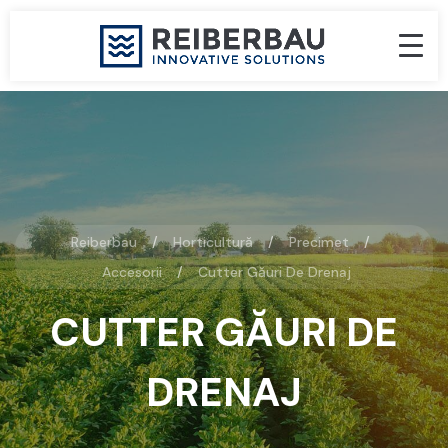
Reiberbau
Horticultură
Precimet
Accesorii
Cutter Găuri De Drenaj
CUTTER GĂURI DE
DRENAJ