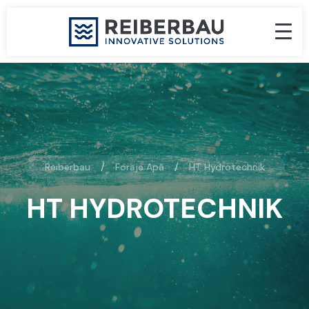
Reiberbau
Foraje Apă
HT Hydrotechnik
HT HYDROTECHNIK