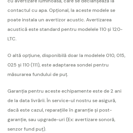
cu avertizare luminoasă, care se declanșează la
contactul cu apa. Opțional, la aceste modele se
poate instala un avertizor acustic. Avertizarea
acustică este standard pentru modelele 110 și 120-
LTC.
O altă opțiune, disponibilă doar la modelele 010, 015,
025 și 110 (111), este adaptarea sondei pentru
măsurarea fundului de puț.
Garanția pentru aceste echipamente este de 2 ani
de la data livrării. În service-ul nostru se asigură,
dacă este cazul, reparațiile în garanție și post-
garanție, sau upgrade-uri (Ex: avertizare sonoră,
senzor fund puț).