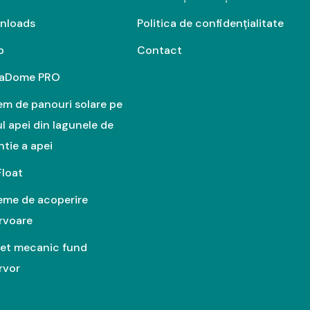
nloads
Politica de confidențialitate
p
Contact
aDome PRO
em de panouri solare pe
ul apei din lagunele de
ntie a apei
Float
eme de acoperire
rvoare
et mecanic fund
rvor