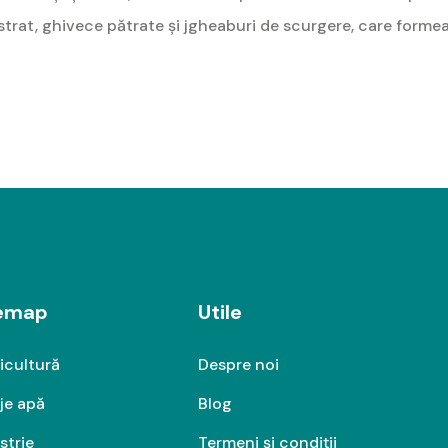
bstrat, ghivece pătrate și jgheaburi de scurgere, care form
temap
Utile
icultură
Despre noi
je apă
Blog
strie
Termeni și condiții