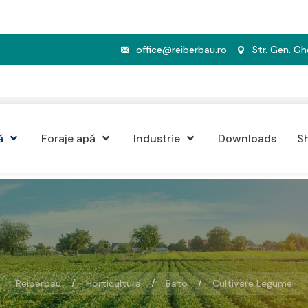
office@reiberbau.ro
Str. Gen. G
ă
Foraje apă
Industrie
Downloads
S
Reiberbau
Horticultură
Bato
Cultivare Legume