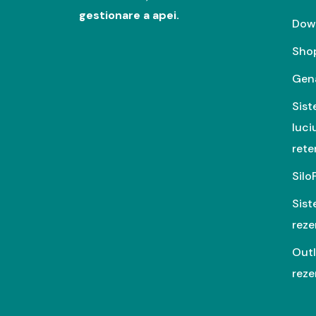
gestionare a apei.
Dow
Sho
Gen
Sist
luci
rete
Silo
Sist
reze
Outl
reze