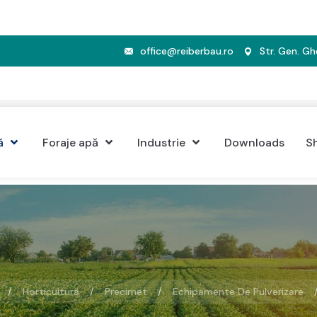
office@reiberbau.ro
Str. Gen. G
ă
Foraje apă
Industrie
Downloads
S
Horticultură
Precimet
Echipamente De Pulverizare