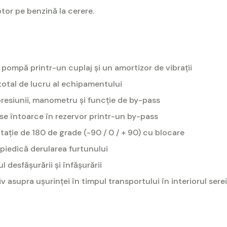
tor pe benzină la cerere.
 pompă printr-un cuplaj și un amortizor de vibrații
total de lucru al echipamentului
 presiunii, manometru și funcție de by-pass
 se întoarce în rezervor printr-un by-pass
tație de 180 de grade (-90 / 0 / + 90) cu blocare
piedică derularea furtunului
l desfășurării și înfășurării
iv asupra ușurinței în timpul transportului în interiorul serei