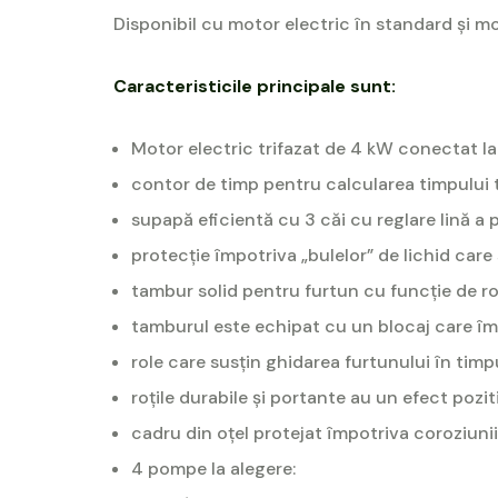
Disponibil cu motor electric în standard și mo
Caracteristicile principale sunt:
Motor electric trifazat de 4 kW conectat la
contor de timp pentru calcularea timpului 
supapă eficientă cu 3 căi cu reglare lină a
protecție împotriva „bulelor” de lichid care
tambur solid pentru furtun cu funcție de ro
tamburul este echipat cu un blocaj care îm
role care susțin ghidarea furtunului în timpu
roțile durabile și portante au un efect pozit
cadru din oțel protejat împotriva coroziunii
4 pompe la alegere: