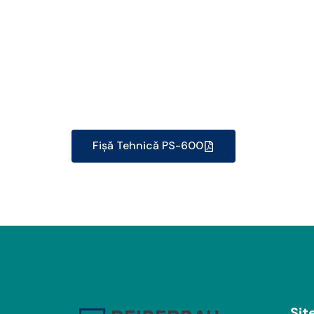
Fișă Tehnică PS-600
Si