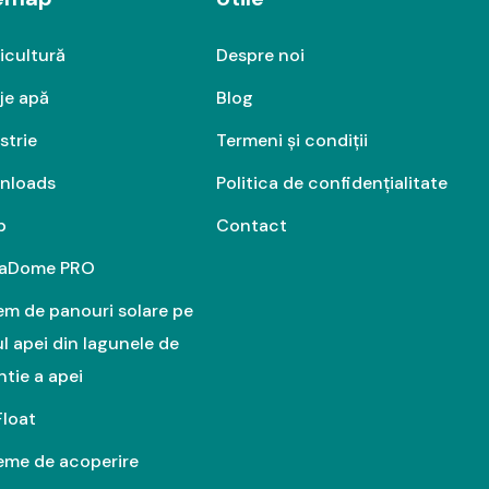
icultură
Despre noi
je apă
Blog
strie
Termeni și condiții
nloads
Politica de confidențialitate
p
Contact
aDome PRO
em de panouri solare pe
ul apei din lagunele de
ntie a apei
Float
eme de acoperire