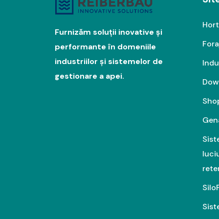
Hort
Furnizăm soluții inovative și
Fora
performante în domeniile
industriilor și sistemelor de
Indu
gestionare a apei.
Dow
Sho
Gen
Sist
luci
rete
Silo
Sist