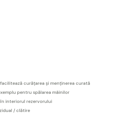
ui facilitează curățarea și menținerea curată
exemplu pentru spălarea mâinilor
în interiorul rezervorului
idual / clătire