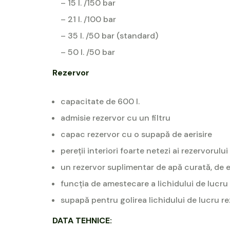
– 15 l. /150 bar
– 21 l. /100 bar
– 35 l. /50 bar (standard)
– 50 l. /50 bar
Rezervor
capacitate de 600 l.
admisie rezervor cu un filtru
capac rezervor cu o supapă de aerisire
pereții interiori foarte netezi ai rezervorul
un rezervor suplimentar de apă curată, de 
funcția de amestecare a lichidului de lucru 
supapă pentru golirea lichidului de lucru rez
DATA TEHNICE: