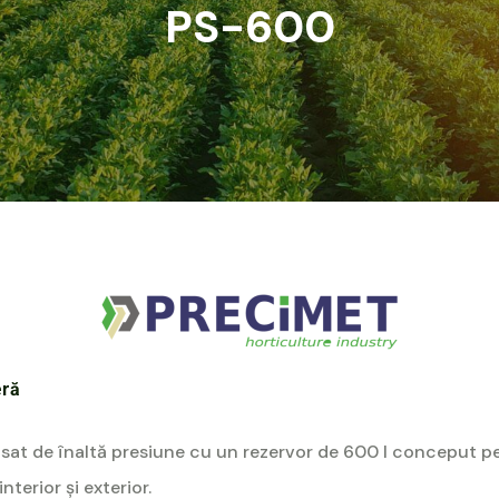
PS-600
eră
sat de înaltă presiune cu un rezervor de 600 l conceput p
interior și exterior.