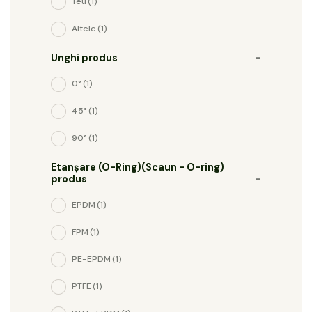
Teu
(1)
Altele
(1)
Unghi produs
-
0°
(1)
45°
(1)
90°
(1)
Etanșare (O-Ring)(Scaun - O-ring)
produs
-
EPDM
(1)
FPM
(1)
PE-EPDM
(1)
PTFE
(1)