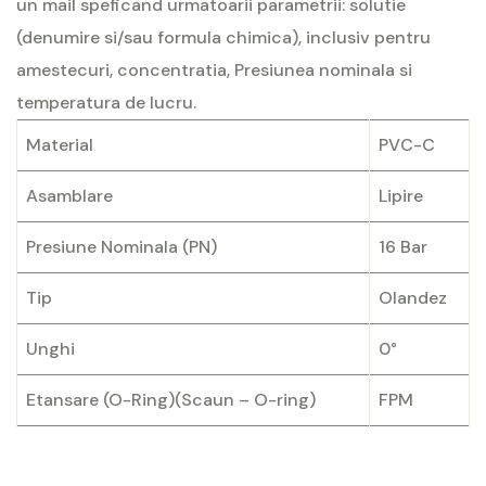
un
mail
speficand urmatoarii parametrii: solutie
(denumire si/sau formula chimica), inclusiv pentru
amestecuri, concentratia, Presiunea nominala si
temperatura de lucru.
Material
PVC-C
Asamblare
Lipire
Presiune Nominala (PN)
16 Bar
Tip
Olandez
Unghi
0°
Etansare (O-Ring)(Scaun – O-ring)
FPM