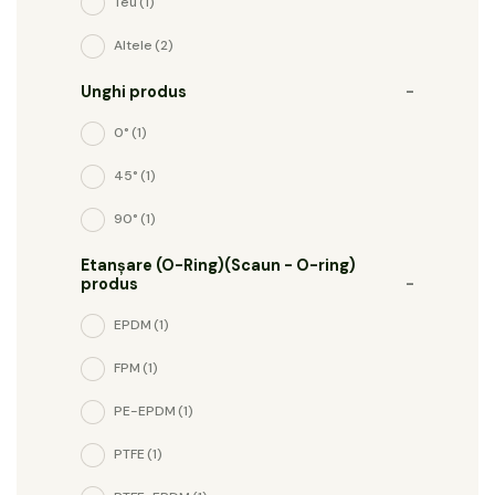
Teu
(1)
Altele
(2)
Unghi produs
-
0°
(1)
45°
(1)
90°
(1)
Etanșare (O-Ring)(Scaun - O-ring)
produs
-
EPDM
(1)
FPM
(1)
PE-EPDM
(1)
PTFE
(1)